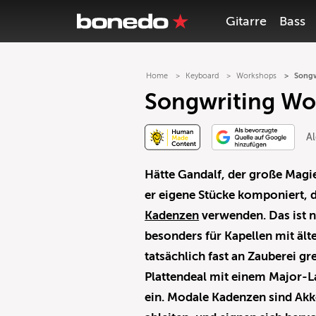
Gitarre
Bass
Home
Keyboard
Workshops
Songw
Songwriting W
Al
Hätte Gandalf, der große Magie
er eigene Stücke komponiert, 
Kadenzen
verwenden. Das ist n
besonders für Kapellen mit ält
tatsächlich fast an Zauberei g
Plattendeal mit einem Major-La
ein. Modale Kadenzen sind Akk