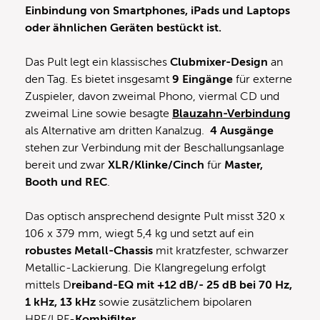
Einbindung von Smartphones, iPads und Laptops
oder ähnlichen Geräten bestückt ist.
Das Pult legt ein klassisches
Clubmixer-Design
an
den Tag. Es bietet insgesamt
9 Eingänge
für externe
Zuspieler, davon zweimal Phono, viermal CD und
zweimal Line sowie besagte
Blauzahn-Verbindung
als Alternative am dritten Kanalzug.
4 Ausgänge
stehen zur Verbindung mit der Beschallungsanlage
bereit und zwar
XLR/Klinke/Cinch
für
Master,
Booth und REC
.
Das optisch ansprechend designte Pult misst 320 x
106 x 379 mm, wiegt 5,4 kg und setzt auf ein
robustes Metall-Chassis
mit kratzfester, schwarzer
Metallic-Lackierung. Die Klangregelung erfolgt
mittels D
reiband-EQ mit +12 dB/- 25 dB bei 70 Hz,
1 kHz, 13 kHz
sowie zusätzlichem bipolaren
HPF/LPF-
Kombifilter
.