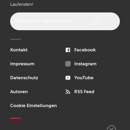
Laufenden!
beyerdynamic
AKG
DW
Vox
AKAI Professional
PRS
Newsletter
abonnieren
Audio-Technica
Presonus
Reloop
Rode
MXR
Kontakt
Facebook
Steinberg
Sonor
Blackstar
Impressum
Instagram
Datenschutz
YouTube
Autoren
RSS Feed
Cookie Einstellungen
Copyright © 2026 Bonedo