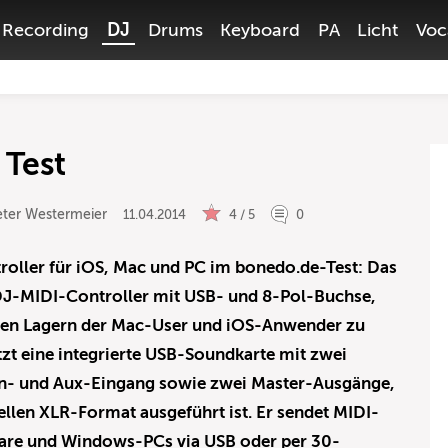
Recording
DJ
Drums
Keyboard
PA
Licht
Voc
 Test
eter Westermeier
11.04.2014
4 / 5
0
oller für iOS, Mac und PC im bonedo.de-Test: Das
 DJ-MIDI-Controller mit USB- und 8-Pol-Buchse,
 den Lagern der Mac-User und iOS-Anwender zu
itzt eine integrierte USB-Soundkarte mit zwei
n- und Aux-Eingang sowie zwei Master-Ausgänge,
llen XLR-Format ausgeführt ist. Er sendet MIDI-
are und Windows-PCs via USB oder per 30-