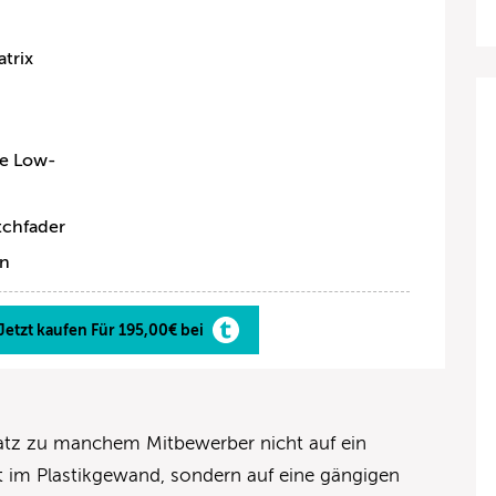
trix
he Low-
tchfader
on
Jetzt kaufen Für 195,00€ bei
atz zu manchem Mitbewerber nicht auf ein
 im Plastikgewand, sondern auf eine gängigen