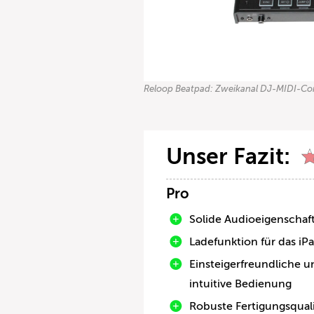
Reloop Beatpad: Zweikanal DJ-MIDI-Con
Unser Fazit:
Pro
Solide Audioeigenschaf
Ladefunktion für das iP
Einsteigerfreundliche u
intuitive Bedienung
Robuste Fertigungsquali