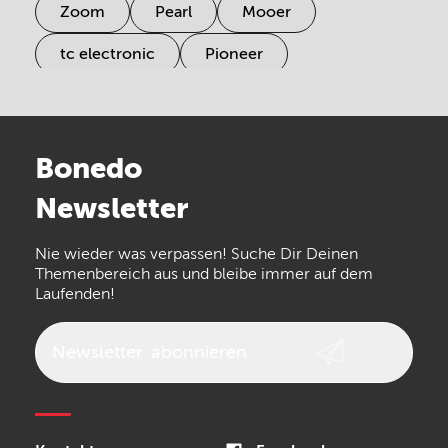
Zoom
Pearl
Mooer
tc electronic
Pioneer
Electro Harmonix
Universal Audio
Stairville
Sennheiser
Millenium
Bonedo
Arturia
IK Multimedia
Newsletter
the t.bone
Thomann
Numark
Nie wieder was verpassen! Suche Dir Deinen
Walrus Audio
Epiphone
Themenbereich aus und bleibe immer auf dem
Laufenden!
beyerdynamic
AKG
DW
Vox
AKAI Professional
PRS
Newsletter
abonnieren
Audio-Technica
Presonus
Reloop
Rode
MXR