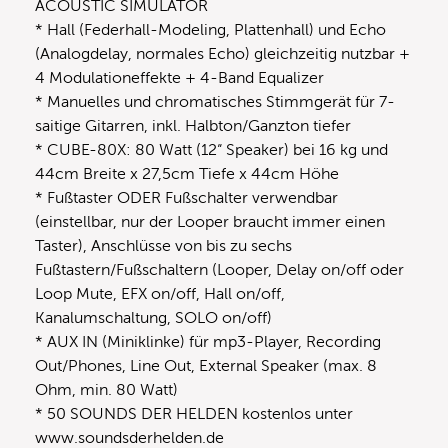
ACOUSTIC SIMULATOR
* Hall (Federhall-Modeling, Plattenhall) und Echo
(Analogdelay, normales Echo) gleichzeitig nutzbar +
4 Modulationeffekte + 4-Band Equalizer
* Manuelles und chromatisches Stimmgerät für 7-
saitige Gitarren, inkl. Halbton/Ganzton tiefer
* CUBE-80X: 80 Watt (12“ Speaker) bei 16 kg und
44cm Breite x 27,5cm Tiefe x 44cm Höhe
* Fußtaster ODER Fußschalter verwendbar
(einstellbar, nur der Looper braucht immer einen
Taster), Anschlüsse von bis zu sechs
Fußtastern/Fußschaltern (Looper, Delay on/off oder
Loop Mute, EFX on/off, Hall on/off,
Kanalumschaltung, SOLO on/off)
* AUX IN (Miniklinke) für mp3-Player, Recording
Out/Phones, Line Out, External Speaker (max. 8
Ohm, min. 80 Watt)
* 50 SOUNDS DER HELDEN kostenlos unter
www.soundsderhelden.de