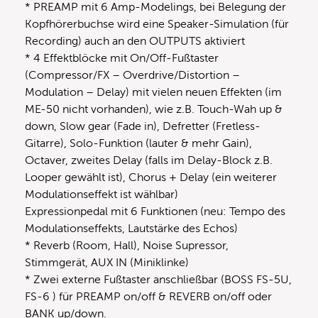
* PREAMP mit 6 Amp-Modelings, bei Belegung der
Kopfhörerbuchse wird eine Speaker-Simulation (für
Recording) auch an den OUTPUTS aktiviert
* 4 Effektblöcke mit On/Off-Fußtaster
(Compressor/FX – Overdrive/Distortion –
Modulation – Delay) mit vielen neuen Effekten (im
ME-50 nicht vorhanden), wie z.B. Touch-Wah up &
down, Slow gear (Fade in), Defretter (Fretless-
Gitarre), Solo-Funktion (lauter & mehr Gain),
Octaver, zweites Delay (falls im Delay-Block z.B.
Looper gewählt ist), Chorus + Delay (ein weiterer
Modulationseffekt ist wählbar)
Expressionpedal mit 6 Funktionen (neu: Tempo des
Modulationseffekts, Lautstärke des Echos)
* Reverb (Room, Hall), Noise Supressor,
Stimmgerät, AUX IN (Miniklinke)
* Zwei externe Fußtaster anschließbar (BOSS FS-5U,
FS-6 ) für PREAMP on/off & REVERB on/off oder
BANK up/down.