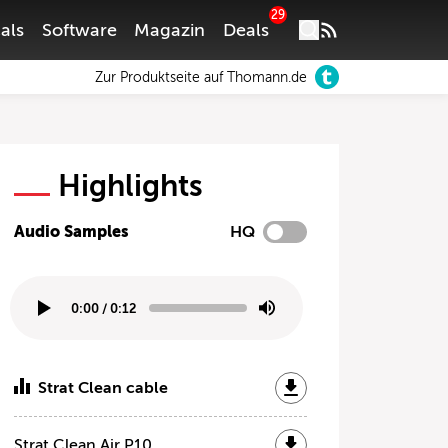
29
als
Software
Magazin
Deals
Zur Produktseite auf Thomann.de
Highlights
Audio Samples
HQ
0:00
/
0:12
Strat Clean cable
Strat Clean Air P10