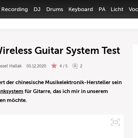
Recording
DJ
Drums
Keyboard
PA
Licht
Voc
ireless Guitar System Test
ssel Hallak
05.12.2020
4 / 5
2
t der chinesische Musikelektronik-Hersteller sein
unksystem
für Gitarre, das ich mir in unserem
uen möchte.