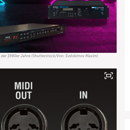
os der 1980er Jahre (Shutterstock/Von: Evdokimov Maxim)