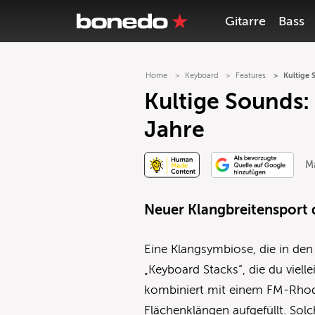
Gitarre
Bass
Home
Keyboard
Features
Kultige 
Kultige Sounds:
Jahre
Ma
Neuer Klangbreitensport
Eine Klangsymbiose, die in den 
„Keyboard Stacks“, die du viell
kombiniert mit einem FM-Rhode
Flächenklängen aufgefüllt. Sol