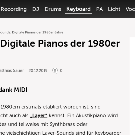
Recording
DJ
Drums
Keyboard
PA
Licht
Voc
Sounds: Digitale Pianos der 1980er Jahre
 Digitale Pianos der 1980er
tthias Sauer
20.12.2019
0
 dank MIDI
1980ern erstmals etabliert worden ist, sind
eicht auch als
„
Layer
“
kennst. Ein Akustikpiano wird
s und teilweise mit Synthbrass oder
che vielschichtigen Layer-Sounds sind für Keyboarder