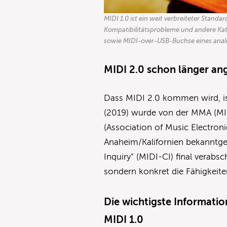
MIDI 1.0 ist ein weit verbreiteter Standa
Kompatibilitätsprobleme und andere Kata
sowie MIDI-over-USB-Buchse eines anal
MIDI 2.0 schon länger ang
Dass MIDI 2.0 kommen wird, ist
(2019) wurde von der MMA (MID
(Association of Music Electroni
Anaheim/Kalifornien bekanntge
Inquiry“ (MIDI-CI) final verabs
sondern konkret die Fähigkeite
Die wichtigste Informatio
MIDI 1.0