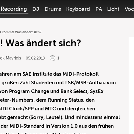
Recording
DJ
Drums
Keyboard
PA
Licht
Voc
0 kommt! Was ändert sich?
 Was ändert sich?
ck Mavridis
05.02.2019
1
Jahren am SAE Institute das MIDI-Protokoll
er großen Zahl Studenten mit LSB/MSB-Aufbau von
 von Program Change und Bank Select, SysEx
ter-Numbers, dem Running Status, den
IDI Clock/SPP
und MTC und dergleichen
ebt gemacht (Sorry, Leute!). Und mindestens einmal
s der
MIDI-Standard
in Version 1.0 aus den frühen