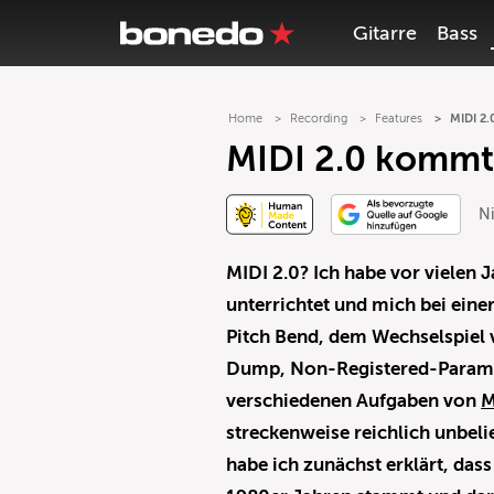
Gitarre
Bass
Home
Recording
Features
MIDI 2.
MIDI 2.0 kommt!
Ni
MIDI 2.0? Ich habe vor vielen 
unterrichtet und mich bei ein
Pitch Bend, dem Wechselspiel
Dump, Non-Registered-Parame
verschiedenen Aufgaben von
M
streckenweise reichlich unbeli
habe ich zunächst erklärt, das