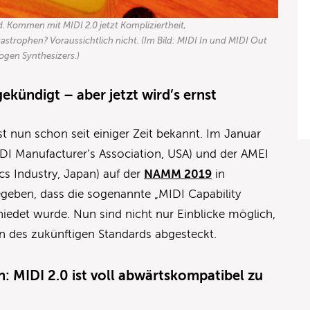
rd. Kommen mit MIDI 2.0 jetzt Kompliziertheit,
strophen? Voraussichtlich nicht. (Im Bild: MIDI In und MIDI Out
ogen Synthesizers.)
ekündigt – aber jetzt wird’s ernst
 nun schon seit einiger Zeit bekannt. Im Januar
I Manufacturer’s Association, USA) und der AMEI
cs Industry, Japan) auf der
NAMM 2019
in
geben, dass die sogenannte „MIDI Capability
chiedet wurde. Nun sind nicht nur Einblicke möglich,
n des zukünftigen Standards abgesteckt.
n: MIDI 2.0 ist voll abwärtskompatibel zu