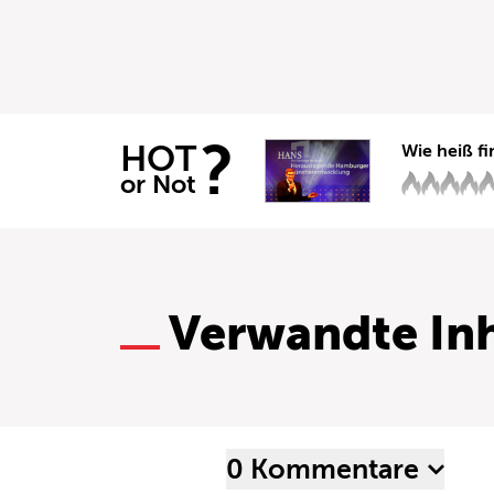
?
HOT
Wie heiß fi
or Not
Verwandte Inh
0 Kommentare