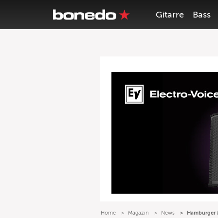
Gitarre
Bass
Home
Magazin
News
Hamburger M