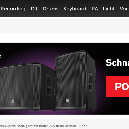
Recording
DJ
Drums
Keyboard
PA
Licht
Voc
usikpreis HANS geht mit neuer Jury in die sechste Runde