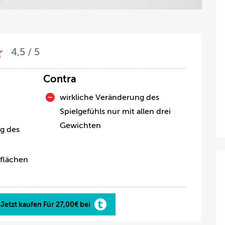
4,5 / 5
Contra
n
wirkliche Veränderung des
Spielgefühls nur mit allen drei
Gewichten
ng des
lflächen
Jetzt kaufen Für 27,00€ bei