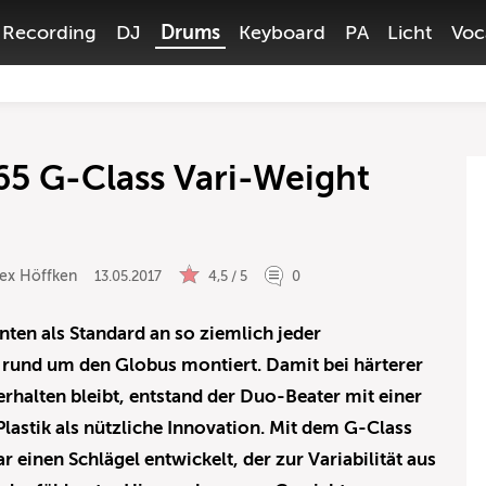
Recording
DJ
Drums
Keyboard
PA
Licht
Voc
65 G-Class Vari-Weight
lex Höffken
13.05.2017
4,5 / 5
0
hnten als Standard an so ziemlich jeder
rund um den Globus montiert. Damit bei härterer
rhalten bleibt, entstand der Duo-Beater mit einer
Plastik als nützliche Innovation. Mit dem G-Class
r einen Schlägel entwickelt, der zur Variabilität aus