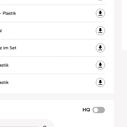
 Plastik
z
z im Set
astik
astik
HQ