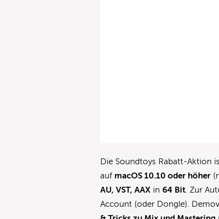
Die Soundtoys Rabatt-Aktion i
auf
macOS 10.10 oder höher
(
AU, VST, AAX
in
64 Bit
. Zur Au
Account (oder Dongle). Demo
& Tricks zu Mix und Mastering