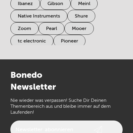
Ibanez
Gibson
Meinl
Native Instruments
Shure
Zoom
Pearl
Mooer
tc electronic
Pioneer
Electro Harmonix
Universal Audio
Stairville
Sennheiser
Millenium
Bonedo
Arturia
IK Multimedia
Newsletter
the t.bone
Thomann
Numark
Nie wieder was verpassen! Suche Dir Deinen
Walrus Audio
Epiphone
Themenbereich aus und bleibe immer auf dem
Laufenden!
beyerdynamic
AKG
DW
Vox
AKAI Professional
PRS
Newsletter
abonnieren