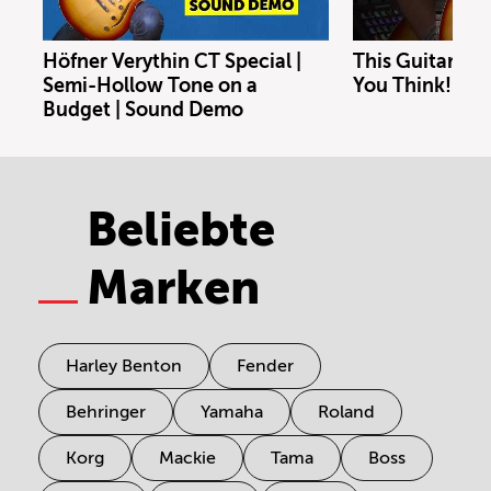
Höfner Verythin CT Special |
This Guitar Co
Semi-Hollow Tone on a
You Think!
Budget | Sound Demo
Beliebte
Marken
Harley Benton
Fender
Behringer
Yamaha
Roland
Korg
Mackie
Tama
Boss