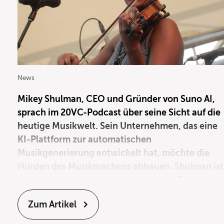
News
Mikey Shulman, CEO und Gründer von Suno AI,
sprach im 20VC-Podcast über seine Sicht auf die
heutige Musikwelt. Sein Unternehmen, das eine
KI-Plattform zur automatischen
Musikgenerierung entwickelt hat, möchte die
Hürden des Musikmachens abbauen. Shulman ist
überzeugt, dass viele Menschen keine Freude
daran haben, ein Instrument zu erlernen oder
Zum Artikel
Musik selbst zu produzieren. Die von Suno
entwickelte KI soll genau hier ansetzen und den