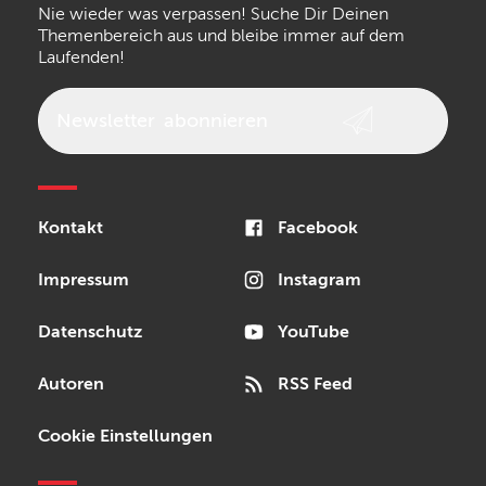
Nie wieder was verpassen! Suche Dir Deinen
Walrus Audio
Epiphone
Themenbereich aus und bleibe immer auf dem
Laufenden!
beyerdynamic
AKG
DW
Vox
AKAI Professional
PRS
Newsletter
abonnieren
Audio-Technica
Presonus
Reloop
Rode
MXR
Kontakt
Facebook
Steinberg
Sonor
Blackstar
Impressum
Instagram
Datenschutz
YouTube
Autoren
RSS Feed
Cookie Einstellungen