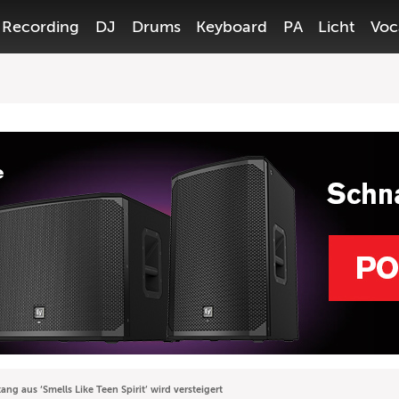
Recording
DJ
Drums
Keyboard
PA
Licht
Voc
ng aus ‘Smells Like Teen Spirit’ wird versteigert