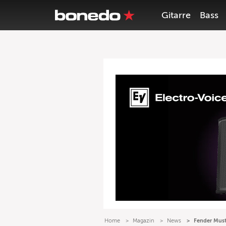
Gitarre
Bass
Home
Magazin
News
Fender Musta