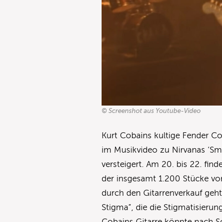
© Screenshot aus Youtube-Video
Kurt Cobains kultige Fender Co
im Musikvideo zu Nirvanas ‘Smel
versteigert. Am 20. bis 22. find
der insgesamt 1.200 Stücke von
durch den Gitarrenverkauf geht
Stigma”, die die Stigmatisieru
Cobains Gitarre könnte nach 