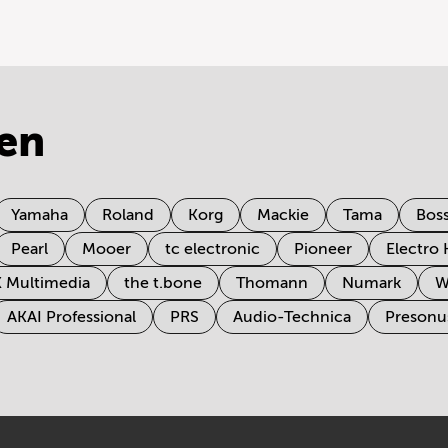
en
Yamaha
Roland
Korg
Mackie
Tama
Bos
Pearl
Mooer
tc electronic
Pioneer
Electro
K Multimedia
the t.bone
Thomann
Numark
W
AKAI Professional
PRS
Audio-Technica
Presonu