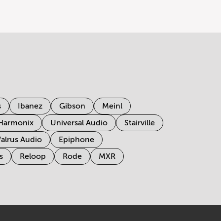
s
Ibanez
Gibson
Meinl
 Harmonix
Universal Audio
Stairville
alrus Audio
Epiphone
s
Reloop
Rode
MXR