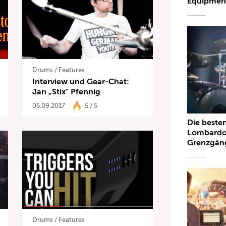
Equipmen
Drums
/
Features
Interview und Gear-Chat:
Jan „Stix" Pfennig
05.09.2017
5 / 5
Die beste
Lombardo
Grenzgän
Drums
/
Features