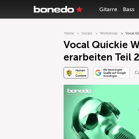
Gitarre
Bass
Home
Vocals
Workshops
Vocal Qu
Vocal Quickie 
erarbeiten Teil 
Ca