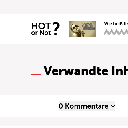
?
HOT
Wie heiß fi
or Not
Verwandte Inh
0 Kommentare