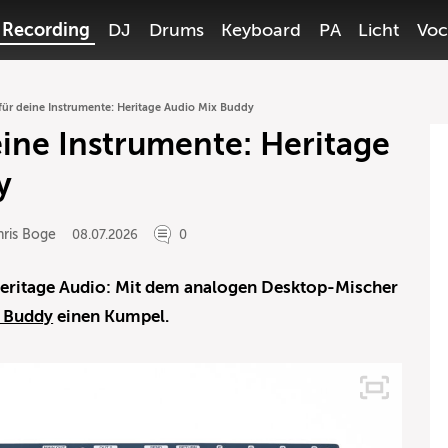
Recording
DJ
Drums
Keyboard
PA
Licht
Voc
 für deine Instrumente: Heritage Audio Mix Buddy
eine Instrumente: Heritage
y
hris Boge
08.07.2026
0
eritage Audio: Mit dem analogen Desktop-Mischer
 Buddy
einen Kumpel.