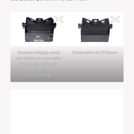
Nummerndisplay sowie
Vorderseite mit IR-Sensor
vier Tasten zur manuellen
Steuerung, Mikro, ein
weiterer IR-Sensor und der
Einschaltknopf.