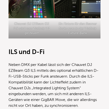
Chauvet DJ EZBeam Q3
Ein Fixture für den Beamer
ILS wird vom Wolfmix W1
findet man in der Wolfmix
gesteuert
Fixture-Bank
ILS und D-Fi
Neben DMX per Kabel lässt sich der Chauvet DJ
EZBeam Q3 ILS mittels des optional erhältlichen D-
Fi-USB-Sticks per Funk ansteuern. Durch die ILS-
Kompatibilität kann der Lichteffekt zudem in
Chauvet DJs „Integrated Lighting System“
eingebunden werden, um sich mit anderen ILS-
Geräten wie einer GigBAR Move, die wir allerdings
nicht vor Ort haben, zu synchronisieren.