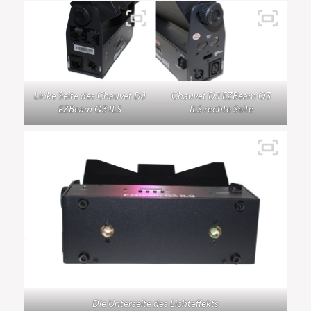
Linke Seite des Chauvet DJ
Chauvet DJ EZBeam Q3
EZBeam Q3 ILS
ILS rechte Seite
Die Unterseite des Lichteffekts