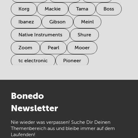
Korg
Mackie
Tama
Boss
Ibanez
Gibson
Meinl
Native Instruments
Shure
Zoom
Pearl
Mooer
tc electronic
Pioneer
Electro Harmonix
Universal Audio
Stairville
Sennheiser
Millenium
Bonedo
Arturia
IK Multimedia
Newsletter
the t.bone
Thomann
Numark
Nie wieder was verpassen! Suche Dir Deinen
Walrus Audio
Epiphone
Themenbereich aus und bleibe immer auf dem
Laufenden!