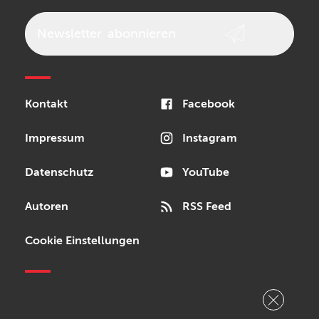
beyerdynamic
AKG
DW
Vox
AKAI Professional
PRS
Newsletter
abonnieren
Audio-Technica
Presonus
Reloop
Rode
MXR
Kontakt
Facebook
Steinberg
Sonor
Blackstar
Impressum
Instagram
Datenschutz
YouTube
Autoren
RSS Feed
Cookie Einstellungen
Copyright © 2026 Bonedo