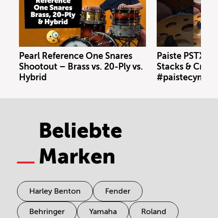
Pearl Reference One Snares
Paiste PSTX N
Shootout – Brass vs. 20-Ply vs.
Stacks & Crash
Hybrid
#paistecymbal
Beliebte
Marken
Harley Benton
Fender
Behringer
Yamaha
Roland