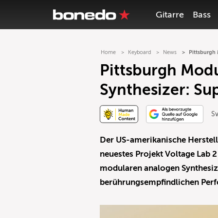
Gitarre
Bass
Home
Keyboard
News
Pittsburgh
Pittsburgh Modu
Synthesizer: S
S
Der US-amerikanische Herstelle
neuestes Projekt Voltage Lab 2
modularen analogen Synthesiz
berührungsempfindlichen Perf