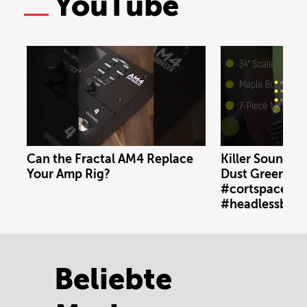
YouTube
Can the Fractal AM4 Replace
Killer Sound: C
Your Amp Rig?
Dust Green #c
#cortspacebas
#headlessbass
Beliebte