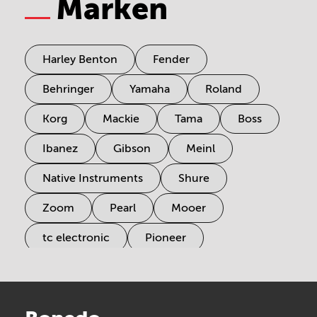
Marken
Harley Benton
Fender
Behringer
Yamaha
Roland
Korg
Mackie
Tama
Boss
Ibanez
Gibson
Meinl
Native Instruments
Shure
Zoom
Pearl
Mooer
tc electronic
Pioneer
Electro Harmonix
Universal Audio
Stairville
Sennheiser
Millenium