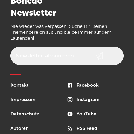
Bonedo
Arturia
IK Multimedia
Newsletter
the t.bone
Thomann
Numark
Nie wieder was verpassen! Suche Dir Deinen
Walrus Audio
Epiphone
Themenbereich aus und bleibe immer auf dem
Laufenden!
beyerdynamic
AKG
DW
Vox
AKAI Professional
PRS
Newsletter
abonnieren
Audio-Technica
Presonus
Reloop
Rode
MXR
Kontakt
Facebook
Steinberg
Sonor
Blackstar
Impressum
Instagram
Datenschutz
YouTube
Autoren
RSS Feed