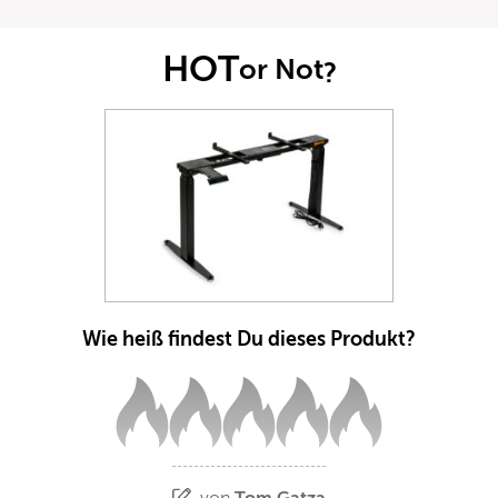
HOT
or Not
?
Wie heiß findest Du dieses Produkt?
von
Tom Gatza