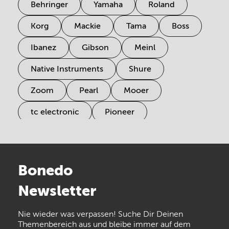
Behringer
Yamaha
Roland
Korg
Mackie
Tama
Boss
Ibanez
Gibson
Meinl
Native Instruments
Shure
Zoom
Pearl
Mooer
tc electronic
Pioneer
Electro Harmonix
Universal Audio
Stairville
Sennheiser
Millenium
Bonedo
Arturia
IK Multimedia
Newsletter
the t.bone
Thomann
Numark
Nie wieder was verpassen! Suche Dir Deinen
Walrus Audio
Epiphone
Themenbereich aus und bleibe immer auf dem