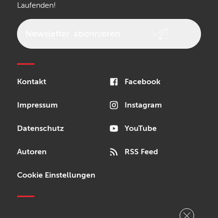
Laufenden!
beyerdynamic
AKG
DW
Vox
AKAI Professional
PRS
Newsletter
abonnieren
Audio-Technica
Presonus
Reloop
Rode
MXR
Kontakt
Facebook
Steinberg
Sonor
Blackstar
Impressum
Instagram
Datenschutz
YouTube
Autoren
RSS Feed
Cookie Einstellungen
Copyright © 2026 Bonedo