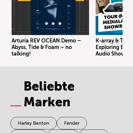
Arturia REV OCEAN Demo –
K-array & Trin
Abyss, Tide & Foam – no
Exploring Berl
talking!
Audio Showro
Beliebte
Marken
Harley Benton
Fender