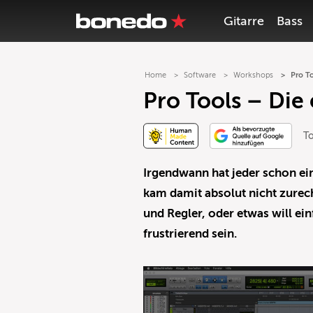
Gitarre
Bass
Home
Software
Workshops
Pro To
Pro Tools – Die 
T
Irgendwann hat jeder schon e
kam damit absolut nicht zurec
und Regler, oder etwas will ein
frustrierend sein.