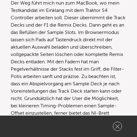
Der Weg führt mich nun zum MacBook, wo mein
Testkandidat im Einklang mit dem Traktor S4
Controller arbeiten soll. Dieser übernimmt die Track
Decks und der F1 die Remix Decks. Dann geht es an
das Befüllen der Sample Slots. Im Browsermodus
lassen sich Pads auf Tastendruck direkt mit der
aktuellen Auswahl beladen und überschreiben,
vollgepackte Seiten löschen oder komplette Remix
Decks entladen. Mit den Fadern hat man
Pegelverhältnisse der Stacks fest im Griff, die Filter-
Potis arbeiten sanft und präzise. Zu beachten ist,
dass ein Abspielvorgang am Sample Deck je nach
Voreinstellungen das Track Deck starten kann oder
nicht. Grundsätzlich hat der User die Möglichkeit,
bei kleineren Timing-Problemen einen Sample-
Offset einzustellen, ferner bietet das NI-Brett
Nudging per Encoder an. Anmerken möchte ich an
dieser Stelle noch, dass bei MP3-Sample-Dateien
im Testlauf aktuell leider eine Verzögerung beim