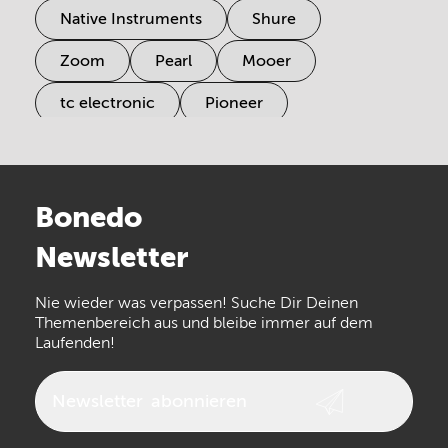
Native Instruments
Shure
Zoom
Pearl
Mooer
tc electronic
Pioneer
Electro Harmonix
Universal Audio
Stairville
Sennheiser
Millenium
Bonedo
Arturia
IK Multimedia
Newsletter
the t.bone
Thomann
Numark
Nie wieder was verpassen! Suche Dir Deinen
Walrus Audio
Epiphone
Themenbereich aus und bleibe immer auf dem
Laufenden!
beyerdynamic
AKG
DW
Vox
AKAI Professional
PRS
Newsletter
abonnieren
Audio-Technica
Presonus