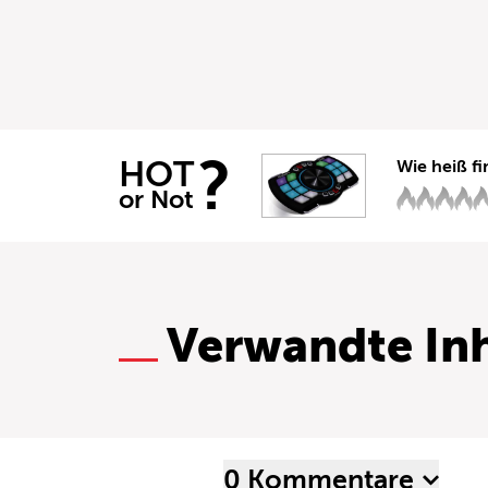
?
HOT
Wie heiß fi
or Not
Verwandte Inh
0 Kommentare