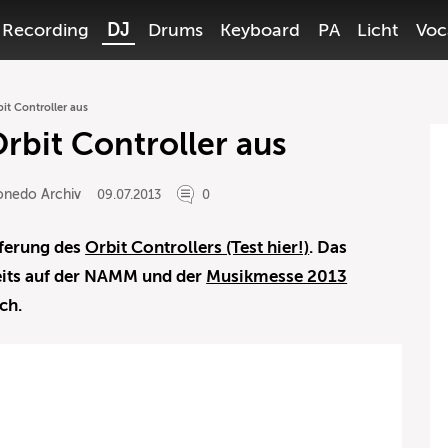
Recording
DJ
Drums
Keyboard
PA
Licht
Voc
bit Controller aus
rbit Controller aus
onedo Archiv
09.07.2013
0
eferung des
Orbit Controllers (Test hier!)
. Das
eits auf der NAMM und der
Musikmesse 2013
ich.