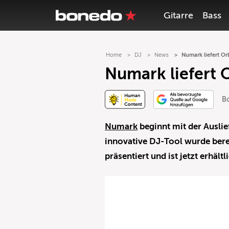
Gitarre
Bass
Home
DJ
News
Numark liefert Or
Numark liefert O
B
Numark
beginnt mit der Ausli
innovative DJ-Tool wurde ber
präsentiert und ist jetzt erhältl