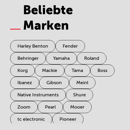
Beliebte
Marken
Harley Benton
Fender
Behringer
Yamaha
Roland
Korg
Mackie
Tama
Boss
Ibanez
Gibson
Meinl
Native Instruments
Shure
Zoom
Pearl
Mooer
tc electronic
Pioneer