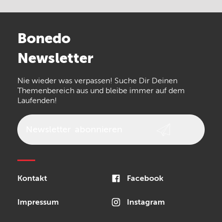
Electro Harmonix
Universal Audio
Stairville
Sennheiser
Millenium
Bonedo
Arturia
IK Multimedia
Newsletter
the t.bone
Thomann
Numark
Nie wieder was verpassen! Suche Dir Deinen
Walrus Audio
Epiphone
Themenbereich aus und bleibe immer auf dem
Laufenden!
beyerdynamic
AKG
DW
Vox
AKAI Professional
PRS
Newsletter
abonnieren
Audio-Technica
Presonus
Reloop
Rode
MXR
Kontakt
Facebook
Steinberg
Sonor
Blackstar
Impressum
Instagram