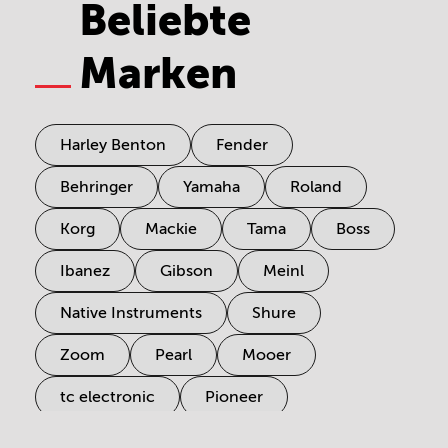
Beliebte
Marken
Harley Benton
Fender
Behringer
Yamaha
Roland
Korg
Mackie
Tama
Boss
Ibanez
Gibson
Meinl
Native Instruments
Shure
Zoom
Pearl
Mooer
tc electronic
Pioneer
Electro Harmonix
Universal Audio