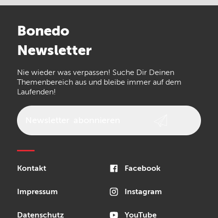
Stairville
Sennheiser
Millenium
Bonedo
Arturia
IK Multimedia
Newsletter
the t.bone
Thomann
Numark
Nie wieder was verpassen! Suche Dir Deinen
Walrus Audio
Epiphone
Themenbereich aus und bleibe immer auf dem
Laufenden!
beyerdynamic
AKG
DW
Vox
AKAI Professional
PRS
Newsletter
abonnieren
Audio-Technica
Presonus
Reloop
Rode
MXR
Kontakt
Facebook
Steinberg
Sonor
Blackstar
Impressum
Instagram
Datenschutz
YouTube