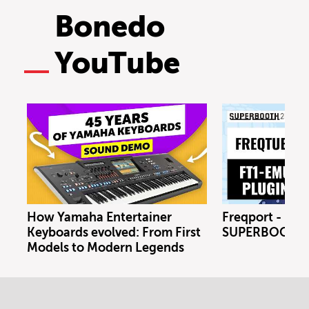
Bonedo
YouTube
How Yamaha Entertainer
Freqport - FT1
Keyboards evolved: From First
SUPERBOOTH 
Models to Modern Legends