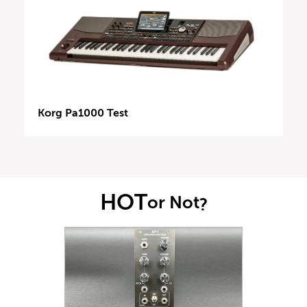
Korg Pa1000 Test
HOT
or Not
?