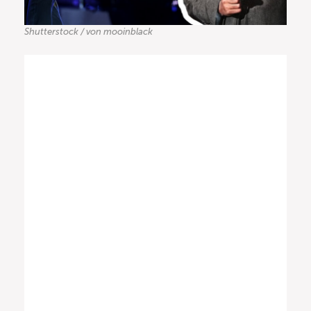
Shutterstock / von mooinblack