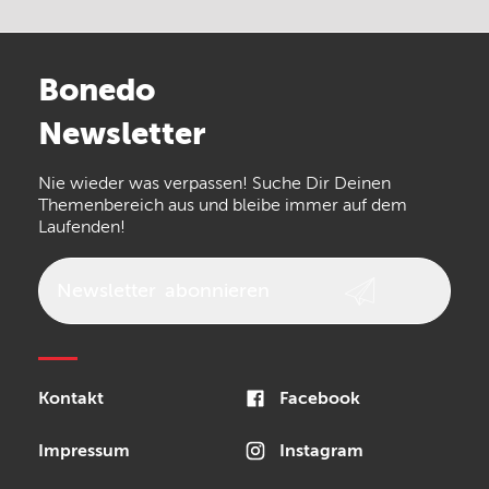
Electro Harmonix
Universal Audio
Stairville
Sennheiser
Millenium
Bonedo
Arturia
IK Multimedia
Newsletter
the t.bone
Thomann
Numark
Nie wieder was verpassen! Suche Dir Deinen
Walrus Audio
Epiphone
Themenbereich aus und bleibe immer auf dem
Laufenden!
beyerdynamic
AKG
DW
Vox
AKAI Professional
PRS
Newsletter
abonnieren
Audio-Technica
Presonus
Reloop
Rode
MXR
Kontakt
Facebook
Steinberg
Sonor
Blackstar
Impressum
Instagram