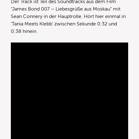
Der Track ist Teil des Soundtracks aus dem Film
“James Bond 007 – Liebesgrüße aus Moskau” mit
Sean Connery in der Hauptrolle. Hört hier einmal in
‘Tania Meets Klebb’ zwischen Sekunde 0:32 und
0:38 hinein.