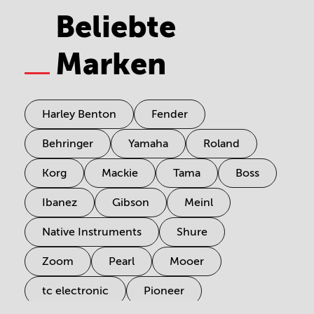
Beliebte
Marken
Harley Benton
Fender
Behringer
Yamaha
Roland
Korg
Mackie
Tama
Boss
Ibanez
Gibson
Meinl
Native Instruments
Shure
Zoom
Pearl
Mooer
tc electronic
Pioneer