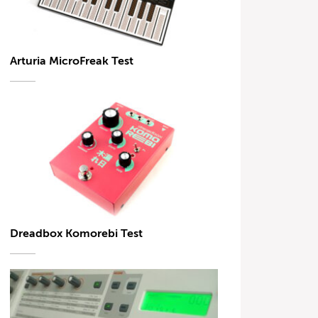
Arturia MicroFreak Test
Dreadbox Komorebi Test