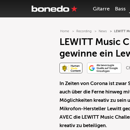
Gitarre
Bass
Home
Recording
News
LEWITT Mu
LEWITT Music Ch
gewinne ein Lew
Ch
In Zeiten von Corona ist zwar 
auch über die Ferne hinweg m
Möglichkeiten kreativ zu sein 
Mikrofon-Hersteller Lewitt ge
AVEC die LEWITT Music Challeng
kreativ zu beteiligen.