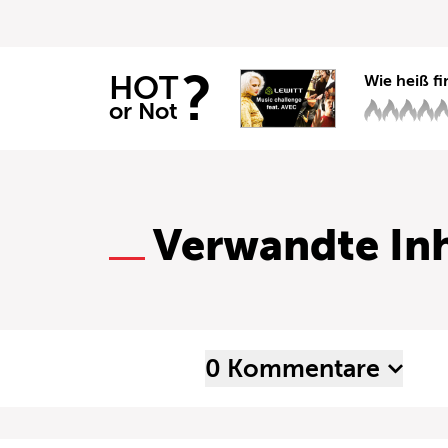
?
HOT
Wie heiß fi
or Not
Verwandte Inh
0 Kommentare