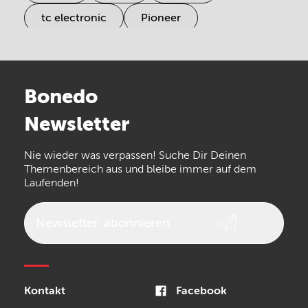
tc electronic
Pioneer
Electro Harmonix
Universal Audio
Stairville
Sennheiser
Millenium
Bonedo
Arturia
IK Multimedia
Newsletter
the t.bone
Thomann
Numark
Nie wieder was verpassen! Suche Dir Deinen
Walrus Audio
Epiphone
Themenbereich aus und bleibe immer auf dem
Laufenden!
beyerdynamic
AKG
DW
Vox
AKAI Professional
PRS
Newsletter
abonnieren
Audio-Technica
Presonus
Reloop
Rode
MXR
Kontakt
Facebook
Steinberg
Sonor
Blackstar