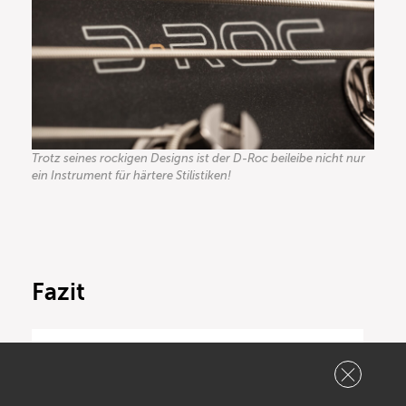
Trotz seines rockigen Designs ist der D-Roc beileibe nicht nur
ein Instrument für härtere Stilistiken!
Fazit
Auch interessant: Alles über
Fanned-Frets-Bässe!