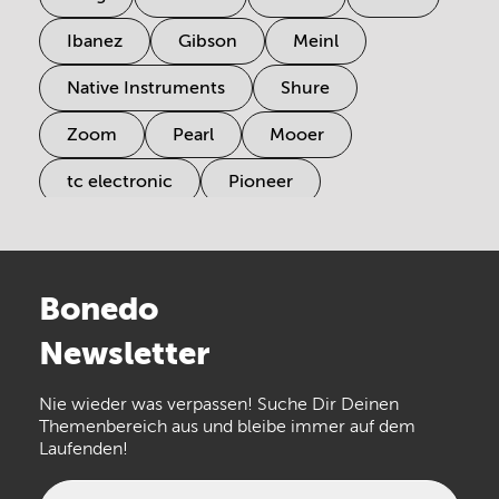
Ibanez
Gibson
Meinl
Native Instruments
Shure
Zoom
Pearl
Mooer
tc electronic
Pioneer
Electro Harmonix
Universal Audio
Stairville
Sennheiser
Millenium
Bonedo
Arturia
IK Multimedia
Newsletter
the t.bone
Thomann
Numark
Nie wieder was verpassen! Suche Dir Deinen
Walrus Audio
Epiphone
Themenbereich aus und bleibe immer auf dem
Laufenden!
beyerdynamic
AKG
DW