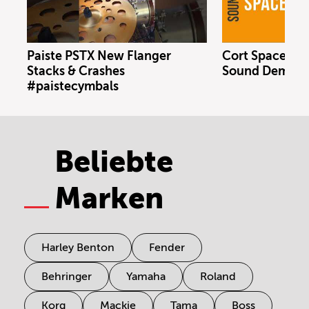
Paiste PSTX New Flanger
Cort Space 4 S
Stacks & Crashes
Sound Demo (n
#paistecymbals
Beliebte
Marken
Harley Benton
Fender
Behringer
Yamaha
Roland
Korg
Mackie
Tama
Boss