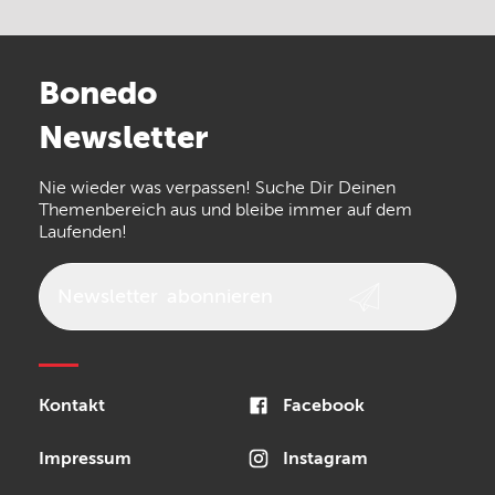
Electro Harmonix
Universal Audio
Stairville
Sennheiser
Millenium
Bonedo
Arturia
IK Multimedia
Newsletter
the t.bone
Thomann
Numark
Nie wieder was verpassen! Suche Dir Deinen
Walrus Audio
Epiphone
Themenbereich aus und bleibe immer auf dem
Laufenden!
beyerdynamic
AKG
DW
Vox
AKAI Professional
PRS
Newsletter
abonnieren
Audio-Technica
Presonus
Reloop
Rode
MXR
Kontakt
Facebook
Steinberg
Sonor
Blackstar
Impressum
Instagram