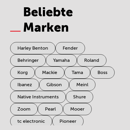
Beliebte
Marken
Harley Benton
Fender
Behringer
Yamaha
Roland
Korg
Mackie
Tama
Boss
Ibanez
Gibson
Meinl
Native Instruments
Shure
Zoom
Pearl
Mooer
tc electronic
Pioneer