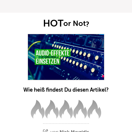
HOT
or Not
?
Wie heiß findest Du diesen Artikel?
von
Nick Mavridis