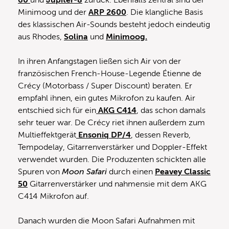
60
und
Jupiter-8
zurück. Ebenfalls zentral sind der
Minimoog und der
ARP 2600
. Die klangliche Basis
des klassischen Air-Sounds besteht jedoch eindeutig
aus Rhodes,
Solina
und
Minimoog.
In ihren Anfangstagen ließen sich Air von der
französischen French-House-Legende Étienne de
Crécy (Motorbass / Super Discount) beraten. Er
empfahl ihnen, ein gutes Mikrofon zu kaufen. Air
entschied sich für ein
AKG C414
, das schon damals
sehr teuer war. De Crécy riet ihnen außerdem zum
Multieffektgerät
Ensoniq DP/4
, dessen Reverb,
Tempodelay, Gitarrenverstärker und Doppler-Effekt
verwendet wurden. Die Produzenten schickten alle
Spuren von
Moon Safari
durch einen
Peavey Classic
50
Gitarrenverstärker und nahmensie mit dem AKG
C414 Mikrofon auf.
Danach wurden die Moon Safari Aufnahmen mit