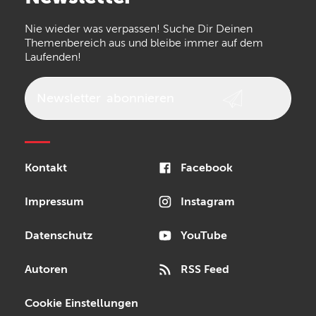
the t.bone
Thomann
Numark
Nie wieder was verpassen! Suche Dir Deinen
Walrus Audio
Epiphone
Themenbereich aus und bleibe immer auf dem
Laufenden!
beyerdynamic
AKG
DW
Vox
AKAI Professional
PRS
Newsletter
abonnieren
Audio-Technica
Presonus
Reloop
Rode
MXR
Kontakt
Facebook
Steinberg
Sonor
Blackstar
Impressum
Instagram
Datenschutz
YouTube
Autoren
RSS Feed
Cookie Einstellungen