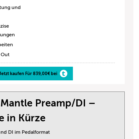
itung und
äzise
llungen
beiten
-Out
Jetzt kaufen Für 839,00€ bei
 Mantle Preamp/DI –
e in Kürze
nd DI im Pedalformat