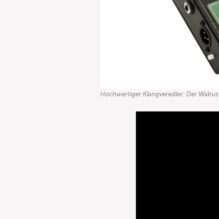
Hochwertiger Klangveredler: Der Walrus