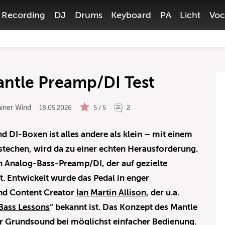
Recording
DJ
Drums
Keyboard
PA
Licht
Voc
antle Preamp/DI Test
iner Wind
18.05.2026
5 / 5
2
 DI-Boxen ist alles andere als klein – mit einem
stechen, wird da zu einer echten Herausforderung.
in Analog-Bass-Preamp/DI, der auf gezielte
t. Entwickelt wurde das Pedal in enger
nd Content Creator
Ian Martin Allison
, der u.a.
 Bass Lessons
“ bekannt ist. Das Konzept des Mantle
er Grundsound bei möglichst einfacher Bedienung.