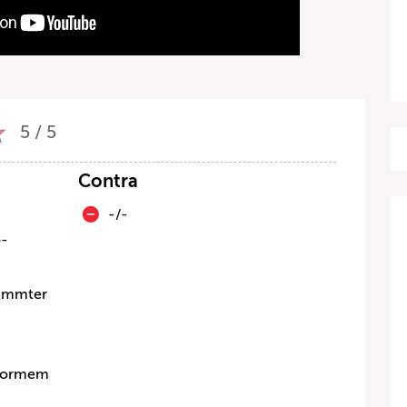
5 / 5
Contra
-/-
o-
timmter
enormem