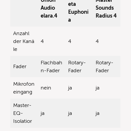
eta
Audio
Sounds
Euphoni
elara.4
Radius 4
a
Anzahl
der Kanä
4
4
4
le
Flachbah
Rotary-
Rotary-
Fader
n-Fader
Fader
Fader
Mikrofon
nein
ja
ja
eingang
Master-
EQ-
ja
ja
ja
Isolatior