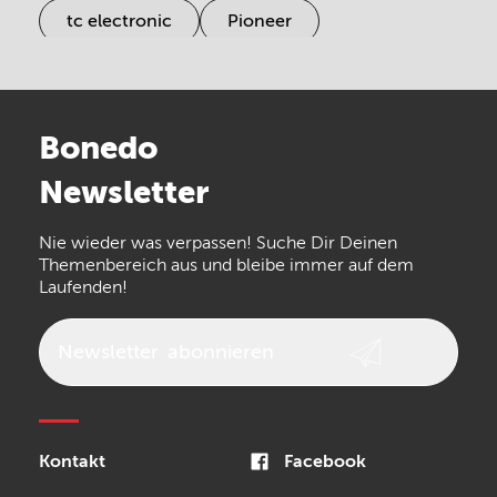
tc electronic
Pioneer
Electro Harmonix
Universal Audio
Stairville
Sennheiser
Millenium
Bonedo
Arturia
IK Multimedia
Newsletter
the t.bone
Thomann
Numark
Nie wieder was verpassen! Suche Dir Deinen
Walrus Audio
Epiphone
Themenbereich aus und bleibe immer auf dem
Laufenden!
beyerdynamic
AKG
DW
Vox
AKAI Professional
PRS
Newsletter
abonnieren
Audio-Technica
Presonus
Reloop
Rode
MXR
Kontakt
Facebook
Steinberg
Sonor
Blackstar