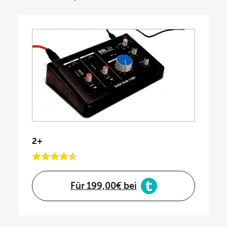
2+
Für 199,00€ bei