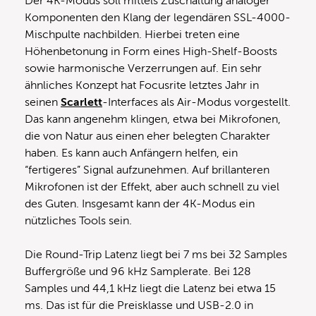
Der 4K-Modus soll mittels Zuschaltung analoger
Komponenten den Klang der legendären SSL-4000-
Mischpulte nachbilden. Hierbei treten eine
Höhenbetonung in Form eines High-Shelf-Boosts
sowie harmonische Verzerrungen auf. Ein sehr
ähnliches Konzept hat Focusrite letztes Jahr in
seinen
Scarlett
-Interfaces als Air-Modus vorgestellt.
Das kann angenehm klingen, etwa bei Mikrofonen,
die von Natur aus einen eher belegten Charakter
haben. Es kann auch Anfängern helfen, ein
“fertigeres” Signal aufzunehmen. Auf brillanteren
Mikrofonen ist der Effekt, aber auch schnell zu viel
des Guten. Insgesamt kann der 4K-Modus ein
nützliches Tools sein.
Die Round-Trip Latenz liegt bei 7 ms bei 32 Samples
Buffergröße und 96 kHz Samplerate. Bei 128
Samples und 44,1 kHz liegt die Latenz bei etwa 15
ms. Das ist für die Preisklasse und USB-2.0 in