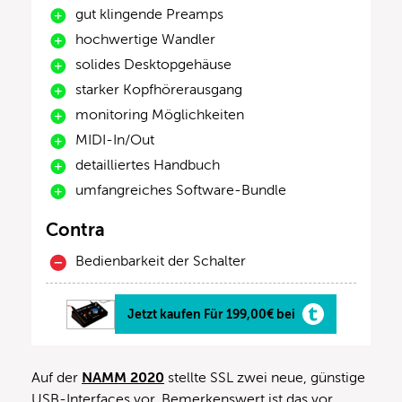
gut klingende Preamps
hochwertige Wandler
solides Desktopgehäuse
starker Kopfhörerausgang
monitoring Möglichkeiten
MIDI-In/Out
detailliertes Handbuch
umfangreiches Software-Bundle
Contra
Bedienbarkeit der Schalter
Jetzt kaufen Für 199,00€ bei
Auf der
NAMM 2020
stellte SSL zwei neue, günstige
USB-Interfaces vor. Bemerkenswert ist das vor