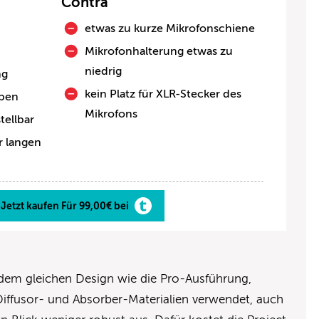
Contra
etwas zu kurze Mikrofonschiene
Mikrofonhalterung etwas zu
niedrig
ng
kein Platz für XLR-Stecker des
uben
Mikrofons
tellbar
r langen
Jetzt kaufen Für 99,00€ bei
 dem gleichen Design wie die Pro-Ausführung,
Diffusor- und Absorber-Materialien verwendet, auch