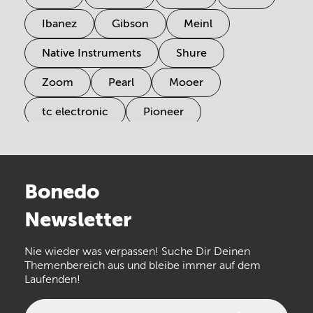
Ibanez
Gibson
Meinl
Native Instruments
Shure
Zoom
Pearl
Mooer
tc electronic
Pioneer
Electro Harmonix
Universal Audio
Stairville
Sennheiser
Millenium
Bonedo
Arturia
IK Multimedia
Newsletter
the t.bone
Thomann
Numark
Nie wieder was verpassen! Suche Dir Deinen
Walrus Audio
Epiphone
Themenbereich aus und bleibe immer auf dem
Laufenden!
beyerdynamic
AKG
DW