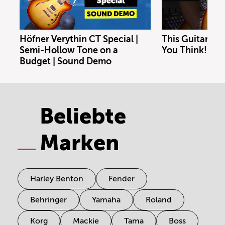
Höfner Verythin CT Special |
This Guitar Co
Semi-Hollow Tone on a
You Think!
Budget | Sound Demo
Beliebte
Marken
Harley Benton
Fender
Behringer
Yamaha
Roland
Korg
Mackie
Tama
Boss