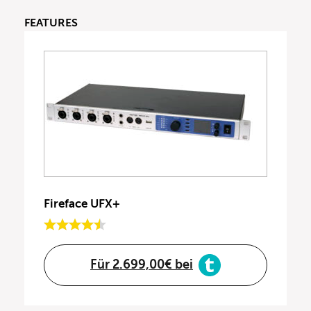
FEATURES
Fireface UFX+
Für 2.699,00€ bei