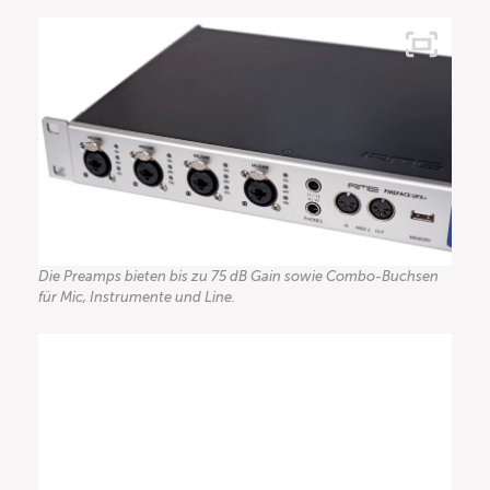
Die Preamps bieten bis zu 75 dB Gain sowie Combo-Buchsen
für Mic, Instrumente und Line.