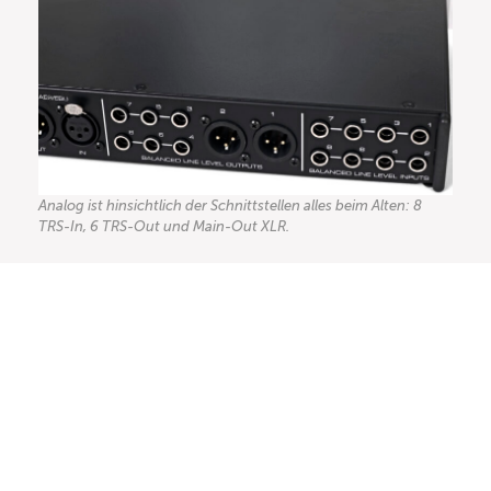
Analog ist hinsichtlich der Schnittstellen alles beim Alten: 8
TRS-In, 6 TRS-Out und Main-Out XLR.