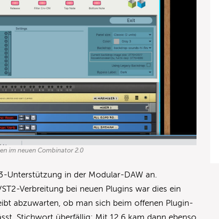
ten im neuen Combinator 2.0
T3-Unterstützung in der Modular-DAW an.
T2-Verbreitung bei neuen Plugins war dies ein
Bleibt abzuwarten, ob man sich beim offenen Plugin-
ässt. Stichwort überfällig: Mit 12.6 kam dann ebenso