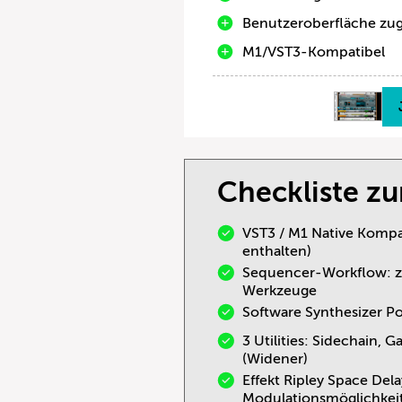
Benutzeroberfläche zug
M1/VST3-Kompatibel
Checkliste z
VST3 / M1 Native Kompat
enthalten)
Sequencer-Workflow: zw
Werkzeuge
Software Synthesizer P
3 Utilities: Sidechain,
(Widener)
Effekt Ripley Space Del
Modulationsmöglichkei