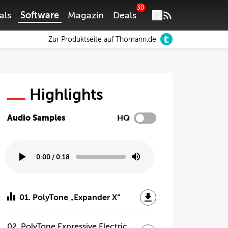
30
als
Software
Magazin
Deals
Zur Produktseite auf Thomann.de
Highlights
Audio Samples
HQ
0:00
/
0:18
01. PolyTone „Expander X“
02. PolyTone Expressive Electric