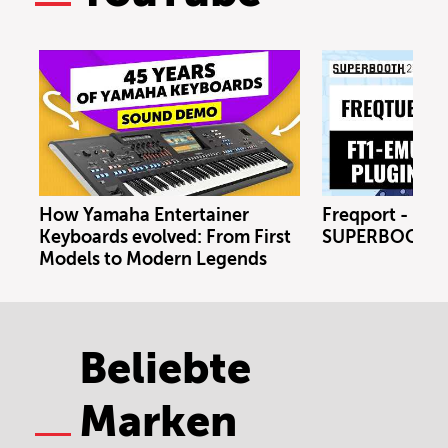
How Yamaha Entertainer
Freqport - FT1
Keyboards evolved: From First
SUPERBOOTH 
Models to Modern Legends
Beliebte
Marken