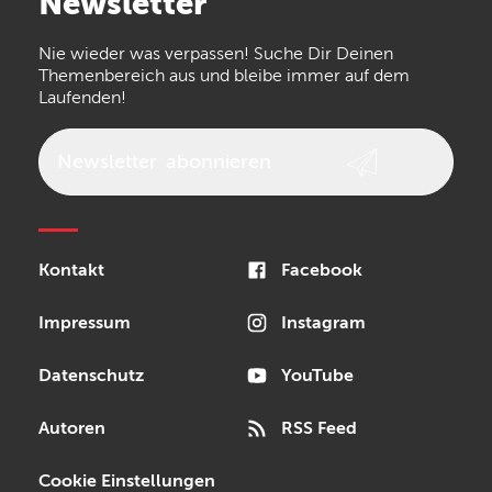
Newsletter
the t.bone
Thomann
Numark
Nie wieder was verpassen! Suche Dir Deinen
Walrus Audio
Epiphone
Themenbereich aus und bleibe immer auf dem
Laufenden!
beyerdynamic
AKG
DW
Vox
AKAI Professional
PRS
Newsletter
abonnieren
Audio-Technica
Presonus
Reloop
Rode
MXR
Kontakt
Facebook
Steinberg
Sonor
Blackstar
Impressum
Instagram
Datenschutz
YouTube
Autoren
RSS Feed
Cookie Einstellungen