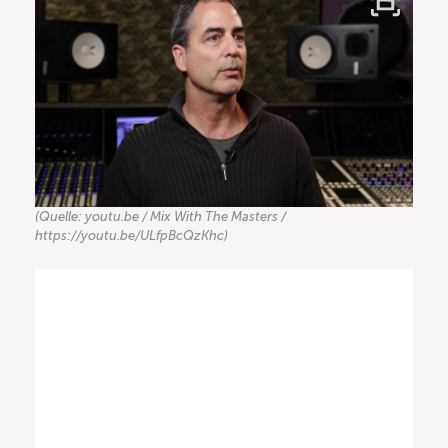
(Quelle: youtu.be / Mix With The Masters /
https://youtu.be/ULfpBcQzKhc)