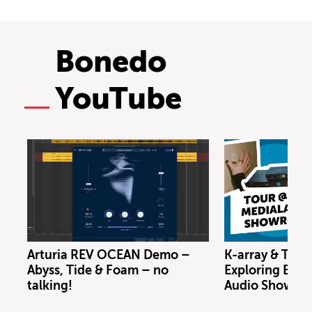
Bonedo
YouTube
Arturia REV OCEAN Demo –
K-array & Trin
Abyss, Tide & Foam – no
Exploring Berl
talking!
Audio Showro