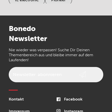
Electro Harmonix
Universal Audio
Stairville
Sennheiser
Millenium
Bonedo
Arturia
IK Multimedia
Newsletter
the t.bone
Thomann
Numark
Nie wieder was verpassen! Suche Dir Deinen
Walrus Audio
Epiphone
Themenbereich aus und bleibe immer auf dem
Laufenden!
beyerdynamic
AKG
DW
Vox
AKAI Professional
PRS
Newsletter
abonnieren
Audio-Technica
Presonus
Reloop
Rode
MXR
Kontakt
Facebook
Steinberg
Sonor
Blackstar
Impressum
Instagram