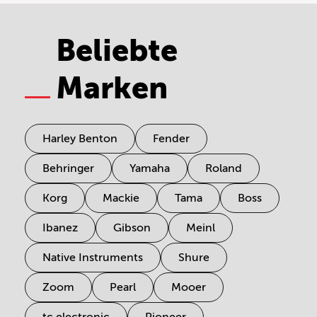
Beliebte
Marken
Harley Benton
Fender
Behringer
Yamaha
Roland
Korg
Mackie
Tama
Boss
Ibanez
Gibson
Meinl
Native Instruments
Shure
Zoom
Pearl
Mooer
tc electronic
Pioneer