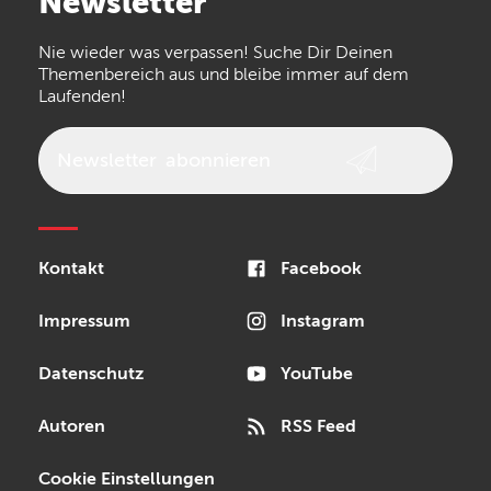
Newsletter
the t.bone
Thomann
Numark
Nie wieder was verpassen! Suche Dir Deinen
Walrus Audio
Epiphone
Themenbereich aus und bleibe immer auf dem
Laufenden!
beyerdynamic
AKG
DW
Vox
AKAI Professional
PRS
Newsletter
abonnieren
Audio-Technica
Presonus
Reloop
Rode
MXR
Kontakt
Facebook
Steinberg
Sonor
Blackstar
Impressum
Instagram
Datenschutz
YouTube
Autoren
RSS Feed
Cookie Einstellungen