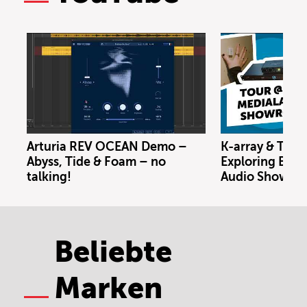
Arturia REV OCEAN Demo –
K-array & Trin
Abyss, Tide & Foam – no
Exploring Berl
talking!
Audio Showro
Beliebte
Marken