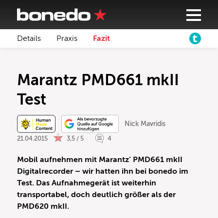
Details
Praxis
Fazit
Marantz PMD661 mkII
Test
Nick Mavridis
21.04.2015
3,5 / 5
4
Mobil aufnehmen mit Marantz’ PMD661 mkII
Digitalrecorder – wir hatten ihn bei bonedo im
Test. Das Aufnahmegerät ist weiterhin
transportabel, doch deutlich größer als der
PMD620 mkII.