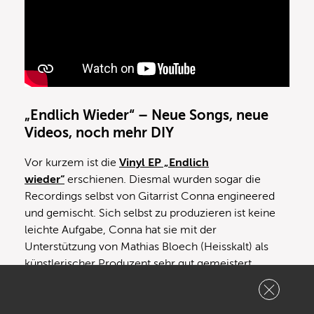
„Endlich Wieder“ – Neue Songs, neue
Videos, noch mehr DIY
Vor kurzem ist die
Vinyl EP „Endlich
wieder“
erschienen. Diesmal wurden sogar die
Recordings selbst von Gitarrist Conna engineered
und gemischt. Sich selbst zu produzieren ist keine
leichte Aufgabe, Conna hat sie mit der
Unterstützung von Mathias Bloech (Heisskalt) als
künstlerischer Produzent sehr gut gemeistert.
Fabian:
Conna hat im Audiobereich eine
technische und klangliche Vision entwickelt,
ähnlich wie ich das im Visuellen auch mache. Es